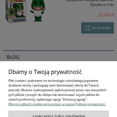
Wysyłka w:
3 dni
52,00 zł
do koszyka
BLOG
Dbamy o Twoją prywatność
Zaczynamy kolekcjonerska przygodę
16-04-2026 , Stworek
Pliki cookies i pokrewne im technologie umożliwiają poprawne
działanie strony i pomagają nam dostosować ofertę do Twoich
Jak zacząć kolekcjonować
potrzeb. Możesz zaakceptować wykorzystanie przez nas wszystkich
tych plików i przejść do sklepu lub dostosować użycie plików do
figurki? Przewodnik dla
swoich preferencji, wybierając opcję "Dostosuj zgody".
Więcej o plikach cookies przeczytasz w naszej Polityce prywatności.
przyszłych bohaterów
zaakceptuj tylko niezbędne