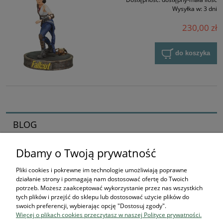
Wysyłka w:
3 dni
230,00 zł
do koszyka
BLOG
Dbamy o Twoją prywatność
Zaczynamy kolekcjonerska przygodę
16-04-2026 , Stworek
Pliki cookies i pokrewne im technologie umożliwiają poprawne
działanie strony i pomagają nam dostosować ofertę do Twoich
Jak zacząć kolekcjonować
potrzeb. Możesz zaakceptować wykorzystanie przez nas wszystkich
tych plików i przejść do sklepu lub dostosować użycie plików do
figurki? Przewodnik dla
swoich preferencji, wybierając opcję "Dostosuj zgody".
Więcej o plikach cookies przeczytasz w naszej Polityce prywatności.
przyszłych bohaterów