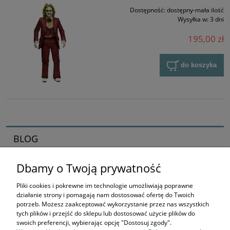
Dostępność:
dostępny-mała ilość
Wysyłka w:
3 dni
195,00 zł
do koszyka
BLOG
Dbamy o Twoją prywatność
Zaczynamy kolekcjonerska przygodę
16-04-2026 , Stworek
Pliki cookies i pokrewne im technologie umożliwiają poprawne
działanie strony i pomagają nam dostosować ofertę do Twoich
Jak zacząć kolekcjonować
potrzeb. Możesz zaakceptować wykorzystanie przez nas wszystkich
tych plików i przejść do sklepu lub dostosować użycie plików do
figurki? Przewodnik dla
swoich preferencji, wybierając opcję "Dostosuj zgody".