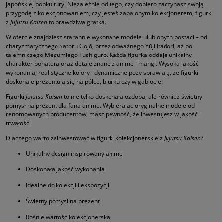
japońskiej popkultury! Niezależnie od tego, czy dopiero zaczynasz swoją
przygodę z kolekcjonowaniem, czy jesteś zapalonym kolekcjonerem, figurki
z
Jujutsu Kaisen
to prawdziwa gratka.
W ofercie znajdziesz starannie wykonane modele ulubionych postaci – od
charyzmatycznego Satoru Gojō, przez odważnego Yūji Itadori, aż po
tajemniczego Megumiego Fushiguro. Każda figurka oddaje unikalny
charakter bohatera oraz detale znane z anime i mangi. Wysoka jakość
wykonania, realistyczne kolory i dynamiczne pozy sprawiają, że figurki
doskonale prezentują się na półce, biurku czy w gablocie.
Figurki
Jujutsu Kaisen
to nie tylko doskonała ozdoba, ale również świetny
pomysł na prezent dla fana anime. Wybierając oryginalne modele od
renomowanych producentów, masz pewność, że inwestujesz w jakość i
trwałość.
Dlaczego warto zainwestować w figurki kolekcjonerskie z
Jujutsu Kaisen
?
Unikalny design inspirowany anime
Doskonała jakość wykonania
Idealne do kolekcji i ekspozycji
Świetny pomysł na prezent
Rośnie wartość kolekcjonerska