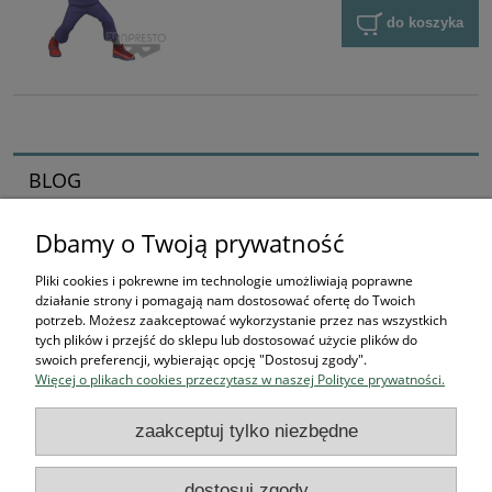
do koszyka
BLOG
Dbamy o Twoją prywatność
Zaczynamy kolekcjonerska przygodę
16-04-2026 , Stworek
Pliki cookies i pokrewne im technologie umożliwiają poprawne
działanie strony i pomagają nam dostosować ofertę do Twoich
Jak zacząć kolekcjonować
potrzeb. Możesz zaakceptować wykorzystanie przez nas wszystkich
tych plików i przejść do sklepu lub dostosować użycie plików do
figurki? Przewodnik dla
swoich preferencji, wybierając opcję "Dostosuj zgody".
Więcej o plikach cookies przeczytasz w naszej Polityce prywatności.
przyszłych bohaterów
zaakceptuj tylko niezbędne
czytaj całość »
dostosuj zgody