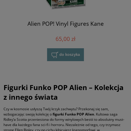
Alien POP! Vinyl Figures Kane
65,00 zł
do koszyka
Figurki Funko POP Alien – Kolekcja
z innego świata
Czy w kosmosie usłyszą Twój krzyk zachwytu? Przekonaj się sam,
wzbogacając swoją kolekcję o
figurki Funko POP Alien
. Kultowa saga
Ridley’a Scotta przeniesiona do formy winylowych bestii to absolutny must-
have dla każdego fana sci-fi i horroru. Niezależnie od tego, czy trzymasz
stronę Ellen Ripley, czy po cichu kibicujesz ksenomorfowi, w