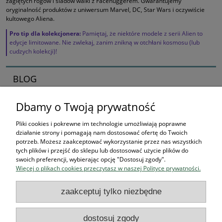
zagiętych rogów i śladów walki z Facehuggerem. Gwarantujemy
oryginalność produktów z uniwersum Marvel, DC, Star Wars i oczywiście
kultowego Aliena.
Pro tip dla kolekcjonera:
Pamiętaj, że niektóre modele z serii Alien to
edycje limitowane. Nie zwlekaj, zanim znikną w otchłani kosmosu (lub
cudzych kolekcji)!
BLOG
Dbamy o Twoją prywatność
Zaczynamy kolekcjonerska przygodę
16-04-2026 , Stworek
Pliki cookies i pokrewne im technologie umożliwiają poprawne
działanie strony i pomagają nam dostosować ofertę do Twoich
Jak zacząć kolekcjonować
potrzeb. Możesz zaakceptować wykorzystanie przez nas wszystkich
tych plików i przejść do sklepu lub dostosować użycie plików do
figurki? Przewodnik dla
swoich preferencji, wybierając opcję "Dostosuj zgody".
Więcej o plikach cookies przeczytasz w naszej Polityce prywatności.
przyszłych bohaterów
zaakceptuj tylko niezbędne
czytaj całość »
dostosuj zgody