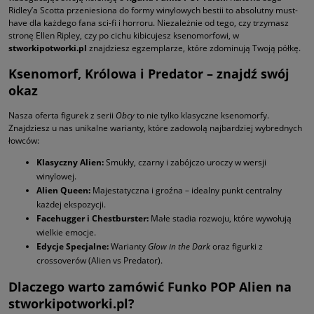
Ridley’a Scotta przeniesiona do formy winylowych bestii to absolutny must-
have dla każdego fana sci-fi i horroru. Niezależnie od tego, czy trzymasz
stronę Ellen Ripley, czy po cichu kibicujesz ksenomorfowi, w
stworkipotworki.pl
znajdziesz egzemplarze, które zdominują Twoją półkę.
Ksenomorf, Królowa i Predator – znajdź swój
okaz
Nasza oferta figurek z serii
Obcy
to nie tylko klasyczne ksenomorfy.
Znajdziesz u nas unikalne warianty, które zadowolą najbardziej wybrednych
łowców:
Klasyczny Alien:
Smukły, czarny i zabójczo uroczy w wersji
winylowej.
Alien Queen:
Majestatyczna i groźna – idealny punkt centralny
każdej ekspozycji.
Facehugger i Chestburster:
Małe stadia rozwoju, które wywołują
wielkie emocje.
Edycje Specjalne:
Warianty
Glow in the Dark
oraz figurki z
crossoverów (Alien vs Predator).
Dlaczego warto zamówić Funko POP Alien na
stworkipotworki.pl?