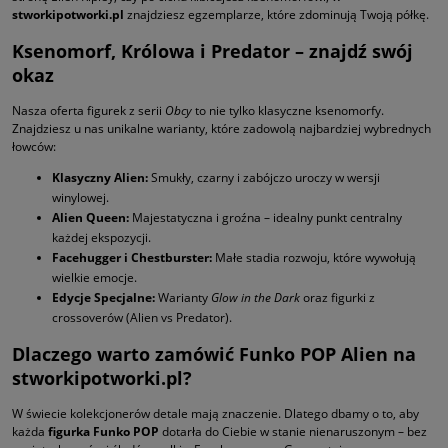
stworkipotworki.pl
znajdziesz egzemplarze, które zdominują Twoją półkę.
Ksenomorf, Królowa i Predator – znajdź swój
okaz
Nasza oferta figurek z serii
Obcy
to nie tylko klasyczne ksenomorfy.
Znajdziesz u nas unikalne warianty, które zadowolą najbardziej wybrednych
łowców:
Klasyczny Alien:
Smukły, czarny i zabójczo uroczy w wersji
winylowej.
Alien Queen:
Majestatyczna i groźna – idealny punkt centralny
każdej ekspozycji.
Facehugger i Chestburster:
Małe stadia rozwoju, które wywołują
wielkie emocje.
Edycje Specjalne:
Warianty
Glow in the Dark
oraz figurki z
crossoverów (Alien vs Predator).
Dlaczego warto zamówić Funko POP Alien na
stworkipotworki.pl?
W świecie kolekcjonerów detale mają znaczenie. Dlatego dbamy o to, aby
każda
figurka Funko POP
dotarła do Ciebie w stanie nienaruszonym – bez