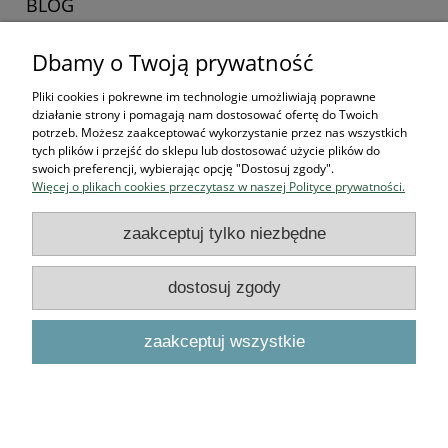
BLOG
Dbamy o Twoją prywatność
Zaczynamy kolekcjonerska przygodę
16-04-2026 , Stworek
Pliki cookies i pokrewne im technologie umożliwiają poprawne
działanie strony i pomagają nam dostosować ofertę do Twoich
Jak zacząć kolekcjonować
potrzeb. Możesz zaakceptować wykorzystanie przez nas wszystkich
tych plików i przejść do sklepu lub dostosować użycie plików do
figurki? Przewodnik dla
swoich preferencji, wybierając opcję "Dostosuj zgody".
Więcej o plikach cookies przeczytasz w naszej Polityce prywatności.
przyszłych bohaterów
zaakceptuj tylko niezbędne
czytaj całość »
dostosuj zgody
Podstawowe informacje
zaakceptuj wszystkie
O NAS
pokaż pełną wersję strony
Sklep internetowy Shoper.pl