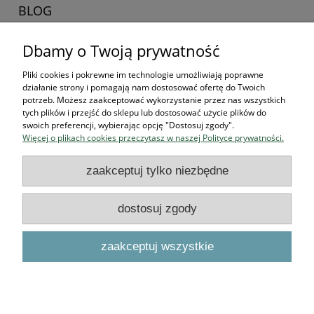
BLOG
Dbamy o Twoją prywatność
Zaczynamy kolekcjonerska przygodę
16-04-2026 , Stworek
Pliki cookies i pokrewne im technologie umożliwiają poprawne
działanie strony i pomagają nam dostosować ofertę do Twoich
Jak zacząć kolekcjonować
potrzeb. Możesz zaakceptować wykorzystanie przez nas wszystkich
tych plików i przejść do sklepu lub dostosować użycie plików do
figurki? Przewodnik dla
swoich preferencji, wybierając opcję "Dostosuj zgody".
Więcej o plikach cookies przeczytasz w naszej Polityce prywatności.
przyszłych bohaterów
zaakceptuj tylko niezbędne
czytaj całość »
dostosuj zgody
Podstawowe informacje
zaakceptuj wszystkie
O NAS
pokaż pełną wersję strony