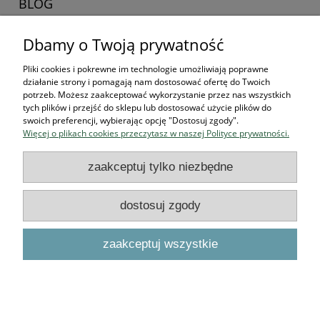
BLOG
Dbamy o Twoją prywatność
Zaczynamy kolekcjonerska przygodę
16-04-2026 , Stworek
Pliki cookies i pokrewne im technologie umożliwiają poprawne
działanie strony i pomagają nam dostosować ofertę do Twoich
Jak zacząć kolekcjonować
potrzeb. Możesz zaakceptować wykorzystanie przez nas wszystkich
tych plików i przejść do sklepu lub dostosować użycie plików do
figurki? Przewodnik dla
swoich preferencji, wybierając opcję "Dostosuj zgody".
Więcej o plikach cookies przeczytasz w naszej Polityce prywatności.
przyszłych bohaterów
zaakceptuj tylko niezbędne
czytaj całość »
dostosuj zgody
Podstawowe informacje
zaakceptuj wszystkie
O NAS
pokaż pełną wersję strony
Sklep internetowy Shoper.pl