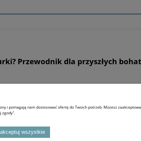
urki? Przewodnik dla przyszłych boha
O NAS
trony i pomagają nam dostosować ofertę do Twoich potrzeb. Możesz zaakceptować 
Co to Stworki i gdzie Potworki
j zgody".
F.A.Q
akceptuj wszystkie