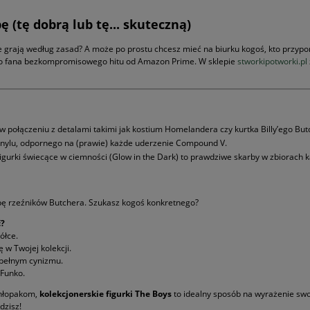
 (tę dobrą lub tę... skuteczną)
 grają według zasad? A może po prostu chcesz mieć na biurku kogoś, kto przypo
go fana bezkompromisowego hitu od Amazon Prime. W sklepie
stworkipotworki.pl
 połączeniu z detalami takimi jak kostium Homelandera czy kurtka Billy’ego But
inylu, odpornego na (prawie) każde uderzenie Compound V.
igurki świecące w ciemności (Glow in the Dark) to prawdziwe skarby w zbiorach
kipę rzeźników Butchera. Szukasz kogoś konkretnego?
ć?
ółce.
 w Twojej kolekcji.
 pełnym cynizmu.
 Funko.
 Chłopakom,
kolekcjonerskie figurki The Boys
to idealny sposób na wyrażenie swoj
dzisz!