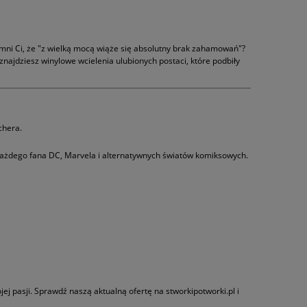
mni Ci, że "z wielką mocą wiąże się absolutny brak zahamowań"?
znajdziesz winylowe wcielenia ulubionych postaci, które podbiły
chera.
 każdego fana DC, Marvela i alternatywnych światów komiksowych.
ej pasji. Sprawdź naszą aktualną ofertę na stworkipotworki.pl i