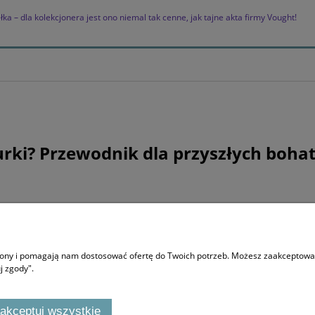
 – dla kolekcjonera jest ono niemal tak cenne, jak tajne akta firmy Vought!
urki? Przewodnik dla przyszłych boha
O NAS
trony i pomagają nam dostosować ofertę do Twoich potrzeb. Możesz zaakceptować 
Co to Stworki i gdzie Potworki
j zgody".
F.A.Q
akceptuj wszystkie