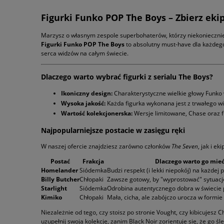
Figurki Funko POP The Boys – Zbierz ekipę
Marzysz o własnym zespole superbohaterów, którzy niekoniecznie
Figurki Funko POP The Boys
to absolutny must-have dla każde
serca widzów na całym świecie.
Dlaczego warto wybrać figurki z serialu The Boys?
Ikoniczny design:
Charakterystyczne wielkie głowy Funko w
Wysoka jakość:
Każda figurka wykonana jest z trwałego w
Wartość kolekcjonerska:
Wersje limitowane, Chase oraz f
Najpopularniejsze postacie w zasięgu ręki
W naszej ofercie znajdziesz zarówno członków
The Seven
, jak i e
Postać
Frakcja
Dlaczego warto go mie
Homelander
Siódemka
Budzi respekt (i lekki niepokój) na każdej p
Billy Butcher
Chłopaki
Zawsze gotowy, by "wyprostować" sytuację
Starlight
Siódemka
Odrobina autentycznego dobra w świecie
Kimiko
Chłopaki
Mała, cicha, ale zabójczo urocza w formie
Niezależnie od tego, czy stoisz po stronie Vought, czy kibicujesz
uzupełnij swoją kolekcję, zanim Black Noir zorientuje się, że go śle