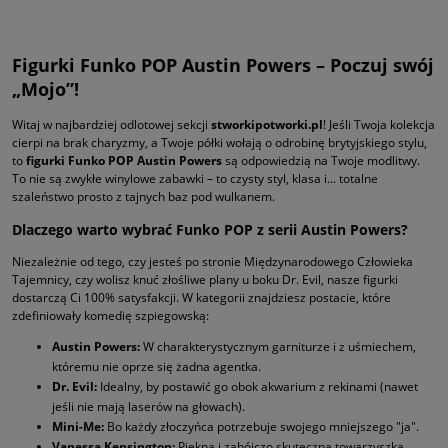
Figurki Funko POP Austin Powers – Poczuj swój
„Mojo”!
Witaj w najbardziej odlotowej sekcji
stworkipotworki.pl
! Jeśli Twoja kolekcja
cierpi na brak charyzmy, a Twoje półki wołają o odrobinę brytyjskiego stylu,
to
figurki Funko POP Austin Powers
są odpowiedzią na Twoje modlitwy.
To nie są zwykłe winylowe zabawki – to czysty styl, klasa i... totalne
szaleństwo prosto z tajnych baz pod wulkanem.
Dlaczego warto wybrać Funko POP z serii Austin Powers?
Niezależnie od tego, czy jesteś po stronie Międzynarodowego Człowieka
Tajemnicy, czy wolisz knuć złośliwe plany u boku Dr. Evil, nasze figurki
dostarczą Ci 100% satysfakcji. W kategorii znajdziesz postacie, które
zdefiniowały komedię szpiegowską:
Austin Powers:
W charakterystycznym garniturze i z uśmiechem,
któremu nie oprze się żadna agentka.
Dr. Evil:
Idealny, by postawić go obok akwarium z rekinami (nawet
jeśli nie mają laserów na głowach).
Mini-Me:
Bo każdy złoczyńca potrzebuje swojego mniejszego "ja".
Vanessa Kensington:
Piękna i zabójczo skuteczna towarzyszka