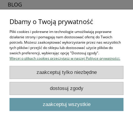
BLOG
Dbamy o Twoją prywatność
Zaczynamy kolekcjonerska przygodę
16-04-2026 , Stworek
Pliki cookies i pokrewne im technologie umożliwiają poprawne
działanie strony i pomagają nam dostosować ofertę do Twoich
Jak zacząć kolekcjonować
potrzeb. Możesz zaakceptować wykorzystanie przez nas wszystkich
tych plików i przejść do sklepu lub dostosować użycie plików do
figurki? Przewodnik dla
swoich preferencji, wybierając opcję "Dostosuj zgody".
Więcej o plikach cookies przeczytasz w naszej Polityce prywatności.
przyszłych bohaterów
zaakceptuj tylko niezbędne
czytaj całość »
dostosuj zgody
Podstawowe informacje
zaakceptuj wszystkie
O NAS
pokaż pełną wersję strony