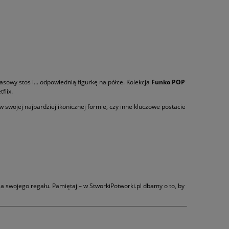
sowy stos i... odpowiednią figurkę na półce. Kolekcja
Funko POP
flix.
w swojej najbardziej ikonicznej formie, czy inne kluczowe postacie
a swojego regału. Pamiętaj – w StworkiPotworki.pl dbamy o to, by