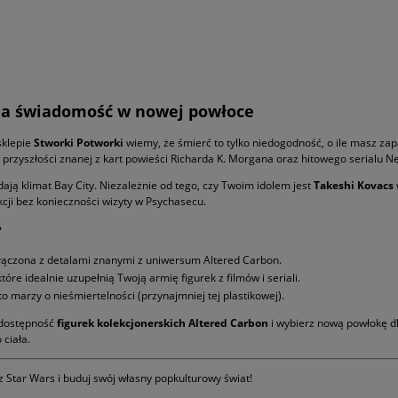
oja świadomość w nowej powłoce
sklepie
Stworki Potworki
wiemy, że śmierć to tylko niedogodność, o ile masz zapa
rzyszłości znanej z kart powieści Richarda K. Morgana oraz hitowego serialu Net
ają klimat Bay City. Niezależnie od tego, czy Twoim idolem jest
Takeshi Kovacs
kcji bez konieczności wizyty w Psychasecu.
?
ołączona z detalami znanymi z uniwersum Altered Carbon.
tóre idealnie uzupełnią Twoją armię figurek z filmów i seriali.
to marzy o nieśmiertelności (przynajmniej tej plastikowej).
j dostępność
figurek kolekcjonerskich Altered Carbon
i wybierz nową powłokę dl
 ciała.
Star Wars i buduj swój własny popkulturowy świat!