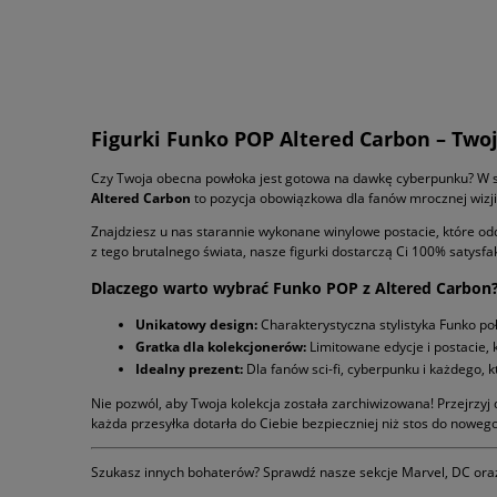
Figurki Funko POP Altered Carbon – Tw
Czy Twoja obecna powłoka jest gotowa na dawkę cyberpunku? W 
Altered Carbon
to pozycja obowiązkowa dla fanów mrocznej wizji p
Znajdziesz u nas starannie wykonane winylowe postacie, które odd
z tego brutalnego świata, nasze figurki dostarczą Ci 100% satysfa
Dlaczego warto wybrać Funko POP z Altered Carbon
Unikatowy design:
Charakterystyczna stylistyka Funko p
Gratka dla kolekcjonerów:
Limitowane edycje i postacie, k
Idealny prezent:
Dla fanów sci-fi, cyberpunku i każdego, k
Nie pozwól, aby Twoja kolekcja została zarchiwizowana! Przejrzy
każda przesyłka dotarła do Ciebie bezpieczniej niż stos do nowego
Szukasz innych bohaterów? Sprawdź nasze sekcje Marvel, DC oraz 