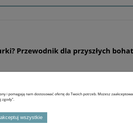
urki? Przewodnik dla przyszłych boha
O NAS
trony i pomagają nam dostosować ofertę do Twoich potrzeb. Możesz zaakceptować 
Co to Stworki i gdzie Potworki
j zgody".
F.A.Q
akceptuj wszystkie