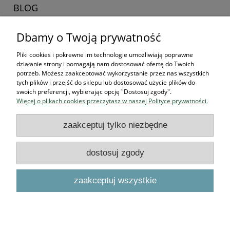
BLOG
Dbamy o Twoją prywatność
Zaczynamy kolekcjonerska przygodę
16-04-2026 , Stworek
Pliki cookies i pokrewne im technologie umożliwiają poprawne
działanie strony i pomagają nam dostosować ofertę do Twoich
Jak zacząć kolekcjonować
potrzeb. Możesz zaakceptować wykorzystanie przez nas wszystkich
tych plików i przejść do sklepu lub dostosować użycie plików do
figurki? Przewodnik dla
swoich preferencji, wybierając opcję "Dostosuj zgody".
Więcej o plikach cookies przeczytasz w naszej Polityce prywatności.
przyszłych bohaterów
zaakceptuj tylko niezbędne
czytaj całość »
dostosuj zgody
Podstawowe informacje
zaakceptuj wszystkie
O NAS
pokaż pełną wersję strony