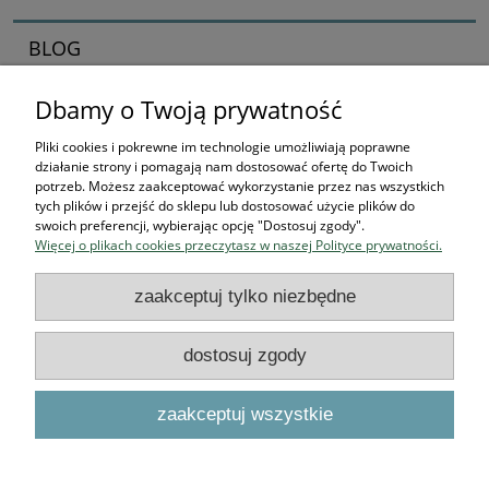
BLOG
Dbamy o Twoją prywatność
Zaczynamy kolekcjonerska przygodę
16-04-2026 , Stworek
Pliki cookies i pokrewne im technologie umożliwiają poprawne
działanie strony i pomagają nam dostosować ofertę do Twoich
Jak zacząć kolekcjonować
potrzeb. Możesz zaakceptować wykorzystanie przez nas wszystkich
tych plików i przejść do sklepu lub dostosować użycie plików do
figurki? Przewodnik dla
swoich preferencji, wybierając opcję "Dostosuj zgody".
Więcej o plikach cookies przeczytasz w naszej Polityce prywatności.
przyszłych bohaterów
zaakceptuj tylko niezbędne
czytaj całość »
dostosuj zgody
Podstawowe informacje
zaakceptuj wszystkie
O NAS