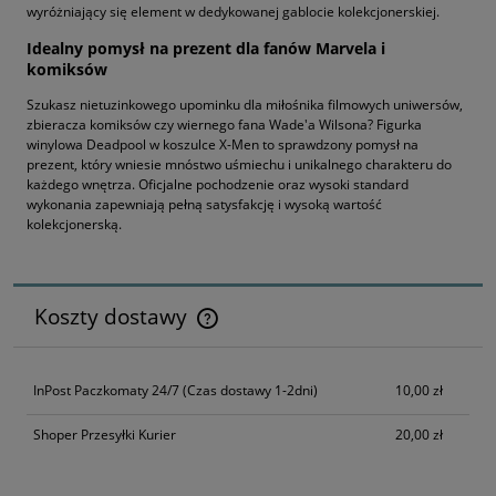
wyróżniający się element w dedykowanej gablocie kolekcjonerskiej.
Idealny pomysł na prezent dla fanów Marvela i
komiksów
Szukasz nietuzinkowego upominku dla miłośnika filmowych uniwersów,
zbieracza komiksów czy wiernego fana Wade'a Wilsona? Figurka
winylowa Deadpool w koszulce X-Men to sprawdzony pomysł na
prezent, który wniesie mnóstwo uśmiechu i unikalnego charakteru do
każdego wnętrza. Oficjalne pochodzenie oraz wysoki standard
wykonania zapewniają pełną satysfakcję i wysoką wartość
kolekcjonerską.
Koszty dostawy
Cena nie zawiera ewentualnych kosztów płatności
InPost Paczkomaty 24/7
(Czas dostawy 1-2dni)
10,00 zł
Shoper Przesyłki Kurier
20,00 zł