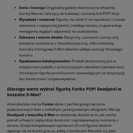
Seria i licencja:
Oryginalny gadżet stworzony na oficjalnej
licencji Marvel, należący do kultowej i cenionej linii POP! Vinyl.
Wysokość i materiał:
Figurka ma około 9 cm wysokości i została
wykonana z najwyższej jakości, trwałego winylu, co gwarantuje
nienaganny wygląd i odporność na uszkodzenia.
Zabawne i wierne detale:
Klasyczny, czerwono-czarny strój
bohatera zestawiony z charakterystyczną, żółto-niebieską
koszulką treningową X-Men idealnie oddaje esencję filmowego
humoru.
Opakowanie kolekcjonerskie:
Produkt dostarczany jest w
estetycznym pudełku z przezroczystym okienkiem (window box),
chroniącym figurkę przed kurzem i pozwalającym na ekspozycję
bez konieczności rozpakowywania.
Dlaczego warto wybrać figurkę Funko POP! Deadpool w
koszulce X-Men?
Amerykańska marka
Funko
słynie z perfekcyjnego łączenia
popkulturowych ikon z unikalnym, przerysowanym designem. Wersja
Deadpool z koszulką X-Men
to doskonały dowód na to, jak marka
potrafi uchwycić najbardziej ikoniczne i najzabawniejsze momenty z
ekranu. Dzięki kompaktowym wymiarom (9 cm) figurka idealnie
wpasuje się na biurko gracza, półkę z komiksami Marvela czy jako