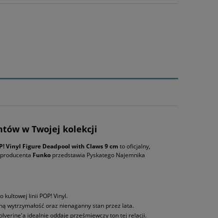
ntów w Twojej kolekcji
! Vinyl Figure Deadpool with Claws 9 cm
to oficjalny,
o producenta
Funko
przedstawia Pyskatego Najemnika
ultowej linii POP! Vinyl.
tną wytrzymałość oraz nienaganny stan przez lata.
erine'a idealnie oddaje prześmiewczy ton tej relacji.