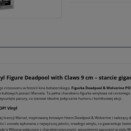
l Figure Deadpool with Claws 9 cm – starcie giga
 crossoveru w historii kina bohaterskiego.
Figurka Deadpool & Wolverine POP
h kultowych postaci Marvela. Ta pełna charakteru figurka winylowa od cenioneg
sunięte pazury, co stanowi idealne połączenie humoru i komiksowej akcji.
P! Vinyl
j licencji Marvel, inspirowany kinowym hitem Deadpool & Wolverine i należący do k
ci i została wykonana z najwyższej jakości, trwałego winylu, co gwarantuje świe
de'a Wilsona połączony z charakterystycznymi, wysuniętymi pazurami w stylu Wolv