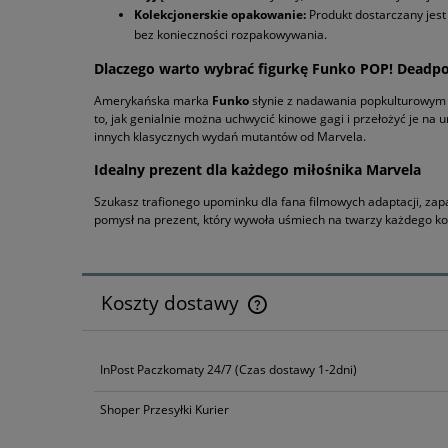
Kolekcjonerskie opakowanie:
Produkt dostarczany jest
bez konieczności rozpakowywania.
Dlaczego warto wybrać figurkę Funko POP! Deadpo
Amerykańska marka
Funko
słynie z nadawania popkulturowym 
to, jak genialnie można uchwycić kinowe gagi i przełożyć je na
innych klasycznych wydań mutantów od Marvela.
Idealny prezent dla każdego miłośnika Marvela
Szukasz trafionego upominku dla fana filmowych adaptacji, za
pomysł na prezent, który wywoła uśmiech na twarzy każdego kole
Koszty dostawy
Cena nie zawiera ewentualnyc
InPost Paczkomaty 24/7
(Czas dostawy 1-2dni)
płatności
Shoper Przesyłki Kurier