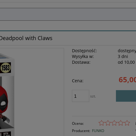
 Deadpool with Claws
Dostępność:
dostępny
Wysyłka w:
3 dni
Dostawa:
od 10,00 
Cena nie z
65,00
Cena:
płatności
szt.
Ocena:
Producent:
FUNKO