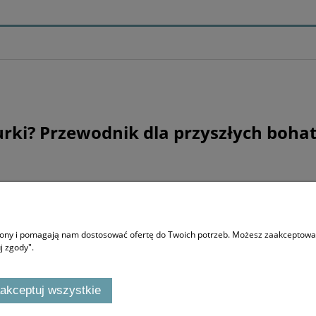
urki? Przewodnik dla przyszłych boha
O NAS
trony i pomagają nam dostosować ofertę do Twoich potrzeb. Możesz zaakceptować 
Co to Stworki i gdzie Potworki
j zgody".
F.A.Q
akceptuj wszystkie