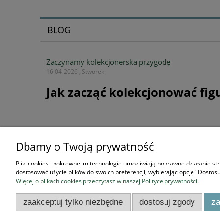
BLOG
Zaczynamy kolekcjonerska przygodę
16-04-2026 , Stworek
Jak zacząć kolekcjonować fig
Dbamy o Twoją prywatność
Podstawowe informacje
Pliki cookies i pokrewne im technologie umożliwiają poprawne działanie s
Dostawa
dostosować użycie plików do swoich preferencji, wybierając opcję "Dostosu
Więcej o plikach cookies przeczytasz w naszej Polityce prywatności.
Reklamacja i zwrot
Regulamin
zaakceptuj tylko niezbędne
dostosuj zgody
za
Polityka prywatności i cookies