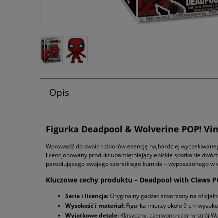
Opis
Figurka Deadpool & Wolverine POP! Viny
Wprowadź do swoich zbiorów esencję najbardziej wyczekiwanego
licencjonowany produkt upamiętniający epickie spotkanie dwóc
parodiującego swojego szorstkiego kumpla – wyposażonego w wy
Kluczowe cechy produktu – Deadpool with Claws PO
Seria i licencja:
Oryginalny gadżet stworzony na oficjalne
Wysokość i materiał:
Figurka mierzy około 9 cm wysokoś
Wyjątkowe detale:
Klasyczny, czerwono-czarny strój Wa