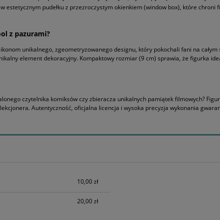
 w estetycznym pudełku z przezroczystym okienkiem (window box), które chroni f
ol z pazurami?
ikonom unikalnego, zgeometryzowanego designu, który pokochali fani na całym 
 unikalny element dekoracyjny. Kompaktowy rozmiar (9 cm) sprawia, że figurka ide
palonego czytelnika komiksów czy zbieracza unikalnych pamiątek filmowych? Fig
kcjonera. Autentyczność, oficjalna licencja i wysoka precyzja wykonania gwaran
h kosztów
10,00 zł
20,00 zł