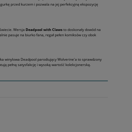
igurkę przed kurzem i pozwala na jej perfekcyjną ekspozycję
świecie. Wersja
Deadpool with Claws
to doskonały dowód na
alnie pasuje na biurko fana, regał pełen komiksów czy obok
urka winylowa Deadpool parodiujący Wolverine'a to sprawdzony
tują pełną satysfakcję i wysoką wartość kolekcjonerską.