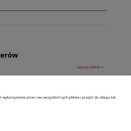
terów
czytaj całość »
wykorzystanie przez nas wszystkich tych plików i przejść do sklepu lub