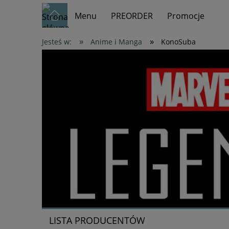
Menu
PREORDER
Promocje
»
»
Jesteś w:
Anime i Manga
KonoSuba
LISTA PRODUCENTÓW